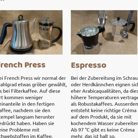
French Press
Espresso
Bei der Zubereitung im Schrau
ei French Press wir normal der
oder Herdkännchen eignen sic
ahlgrad etwas gröber gewählt,
eher Arabicaqualitäten, da die
ls bei Filterkaffee. Auf diese
höhere Temperaturen vertrag
rt kommen weniger
als Robustakaffees. Ausserde
einanteile in den fertigen
entsteht keine richtige Créma
affee, nachdem sie den
auf dem Produkt, da sie mit
tempel langsam herunter
kochendem Wasser zubereiten
edrückt haben. Haben sie
Ab 97 °C gibt es keine Créma
eine Probleme mit
mehr, das ist halt so.
chwebstoffen im Kaffee,