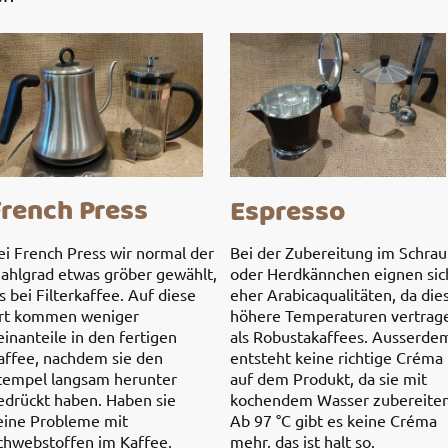
French Press
Espresso
Bei der Zubereitung im Schrau
ei French Press wir normal der
oder Herdkännchen eignen sic
ahlgrad etwas gröber gewählt,
eher Arabicaqualitäten, da die
ls bei Filterkaffee. Auf diese
höhere Temperaturen vertrag
rt kommen weniger
als Robustakaffees. Ausserde
einanteile in den fertigen
entsteht keine richtige Créma
affee, nachdem sie den
auf dem Produkt, da sie mit
tempel langsam herunter
kochendem Wasser zubereiten
edrückt haben. Haben sie
Ab 97 °C gibt es keine Créma
eine Probleme mit
mehr, das ist halt so.
chwebstoffen im Kaffee,